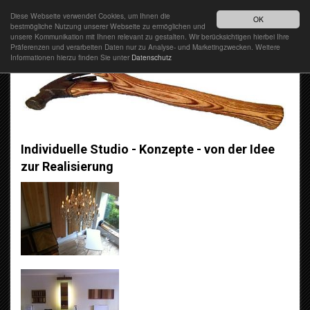
Diese Webseite verwendet Cookies, um Ihnen die
DEUTSCH
OK
bestmögliche Nutzung unserer Webseite zu ermöglichen und
unsere Kommunikation mit Ihnen relevant zu gestalten. Wir berücksichtigen hierbei Ihre
Präferenzen und verarbeiten Daten nur zu Analyse- und Marketingzwecken. Weitere
Informationen hierzu finden Sie unter
Datenschutz
Individuelle Studio - Konzepte - von der Idee
zur Realisierung