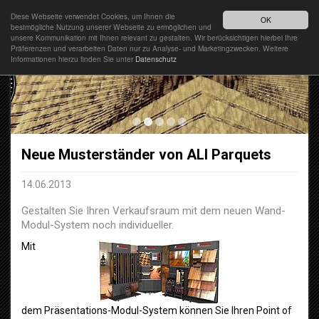
Diese Webseite verwendet Cookies, um Ihnen die
DEUTSCH
OK
bestmögliche Nutzung unserer Webseite zu ermöglichen und
unsere Kommunikation mit Ihnen relevant zu gestalten. Wir berücksichtigen hierbei Ihre
Präferenzen und verarbeiten Daten nur zu Analyse- und Marketingzwecken. Weitere
Informationen hierzu finden Sie unter
Datenschutz
Neue Musterständer von ALI Parquets
14.06.2013
Gestalten Sie Ihren Verkaufsraum mit dem neuen Wand-
Modul-System noch individueller.
Mit
dem Präsentations-Modul-System können Sie Ihren Point of